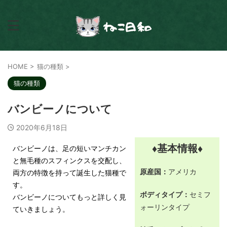
HOME
>
猫の種類
>
猫の種類
バンビーノについて
2020年6月18日
♦基本情報♦
バンビーノは、足の短いマンチカン
と無毛種のスフィンクスを交配し、
原産国：
アメリカ
両方の特徴を持って誕生した猫種で
す。
ボディタイプ：
セミフ
バンビーノについてもっと詳しく見
ォーリンタイプ
ていきましょう。