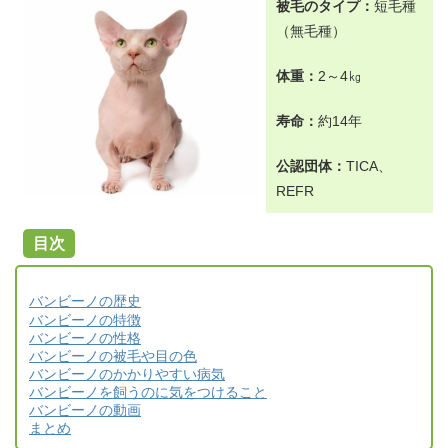
被毛のタイプ：
短毛種
（無毛種）
体重：
2～4㎏
寿命：
約
14年
公認団体：
TICA、
REFR
目次
バンビーノの歴史
バンビーノの特徴
バンビーノの性格
バンビーノの被毛や目の色
バンビーノのかかりやすい病気
バンビーノを飼うのに気をつけること
バンビーノの動画
まとめ