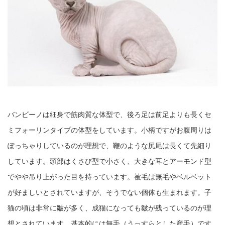
バンビーノは細身で筋肉質な体型で、後ろ足は前足よりも長くセ
ミフォーリンタイプの体型をしています。小柄ですがお腹周りは
ぽっちゃりしているのが理想で、鞭のような尻尾は長くて先細り
しています。頭部はくさび型で小さく、大きな耳とアーモンド型
でやや吊り上がった目を持っています。被毛は無毛やベルベット
が好ましいとされていますが、そうでない個体も生まれます。子
猫の頃は非常に皺が多く、成猫になっても皺が残っているのが理
想とされています。基本的には無毛（うっすらとした産毛）です