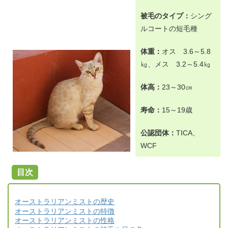
被毛のタイプ：
シング
ルコートの短毛種
体重：
オス 3.6～5.8
㎏、メス 3.2
～5.4㎏
体高：
23～30㎝
寿命：
15～19歳
公認団体：
TICA、
WCF
目次
オーストラリアンミストの歴史
オーストラリアンミストの特徴
オーストラリアンミストの性格