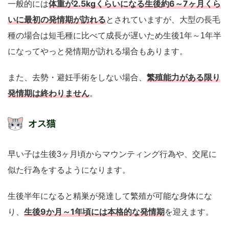
体重が2.5kgくらいになる生後約6～7ヶ月くら
一般的には
いに最初の発情期が訪れる
とされていますが、大型の長毛
種の場合は短毛種に比べて成長が遅いため生後1年～1年半
になってやっと発情期が訪れる場合もあります。
繁殖能力がある限り
また、去勢・避妊手術をしない場合、
発情期は終わりません
。
オス猫
早い子は生後3ヶ月頃からマウンティング行為や、交尾に
似た行為をするようになります。
生後半年になると精巣が発達して繁殖が可能な身体にな
生後9か月～1年頃には本格的な発情期
り、
を迎えます。