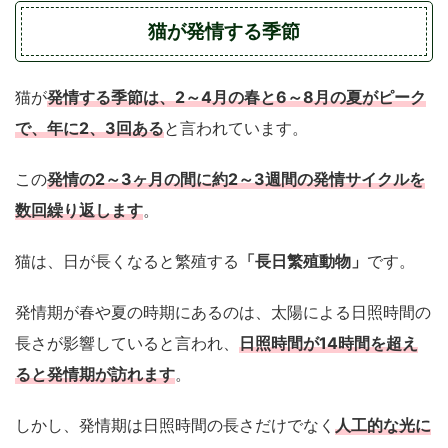
猫が発情する季節
発情する季節は、2～4月の春と6～8月の夏がピーク
猫が
で、年に2、3回ある
と言われています。
発情の2～3ヶ月の間に約2～3週間の発情サイクルを
この
数回繰り返します
。
「長日繁殖動物」
猫は、日が長くなると繁殖する
です。
発情期が春や夏の時期にあるのは、太陽による日照時間の
日照時間が14時間を超え
長さが影響していると言われ、
ると発情期が訪れます
。
人工的な光に
しかし、発情期は日照時間の長さだけでなく